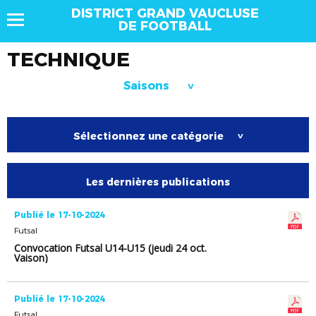
DISTRICT GRAND VAUCLUSE
DE FOOTBALL
TECHNIQUE
Saisons
>
Sélectionnez une catégorie
>
Les dernières publications
Publié le 17-10-2024
Futsal
Convocation Futsal U14-U15 (jeudi 24 oct.
Vaison)
Publié le 17-10-2024
Futsal