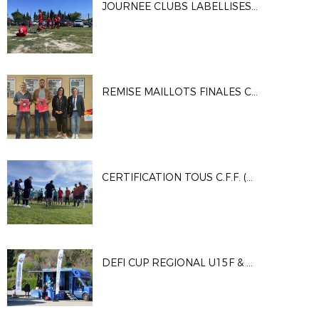
JOURNEE CLUBS LABELLISES U11 (30 avril 2022 - Barbentane)
REMISE MAILLOTS FINALES COUPES "ESPERANCE" ET "L & FOOT"
CERTIFICATION TOUS C.F.F. (Domaine de la Souvine - 15 avril 2022)
DEFI CUP REGIONAL U15F & U18F (9 avril 2022 Sisteron)