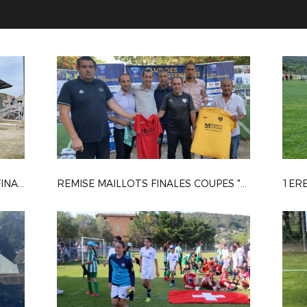
FETE DU FOOT MAURICE VINAS - FINALES GRD VAUCLUSE (4&5 JUIN 2022 - ORANGE)
REMISE MAILLOTS FINALES COUPES "ULYSSE FABRE", "AVENIR" et "GRAND VAUCLUSE