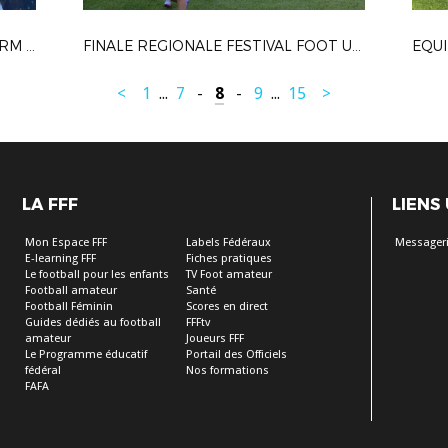
FINALE COUPE "ROUMAGOUX" : EFRM vs FC AUREILLE (26 mai 2022 - OPPEDE)
FINALE REGIONALE FESTIVAL FOOT U13 (14 & 15 mai à Lorgues, Var)
<
1
...
7
-
8
-
9
...
15
>
LA FFF
LIENS
Mon Espace FFF
Labels Fédéraux
Messagerie
E-learning FFF
Fiches pratiques
Le football pour les enfants
TV Foot amateur
Football amateur
Santé
Football Féminin
Scores en direct
Guides dédiés au football
FFFtv
amateur
Joueurs FFF
Le Programme éducatif
Portail des Officiels
fédéral
Nos formations
FAFA