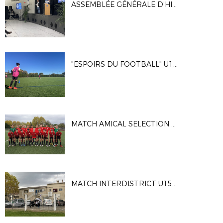
ASSEMBLÉE GÉNÉRALE D’HIVER (26 NOVEMBRE 2022 - L'ISLE SUR LA SORGUE)
"ESPOIRS DU FOOTBALL" U13 (16 NOVEMBRE 2022 - LE PONTET)
MATCH AMICAL SELECTION U15 DGV VS FC VILLEUNEUVE U16R2 (9 NOVEMBRE 2022 - LE PONTET)
MATCH INTERDISTRICT U15F VS DISTRICT DES ALPES (9 NOVEMBRE 2022 - PERTUIS)