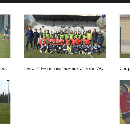
Finale Départementale du Festival Foot U13
Les U14 Féminines face aux U13 de l'AC Avignon (27/02/2018)