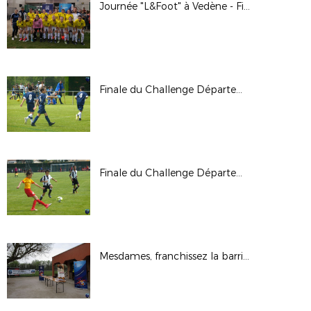
Journée "L&Foot" à Vedène - Finales féminines
Finale du Challenge Départemental U11 à Robion
Finale du Challenge Départemental U13 à Camaret
Mesdames, franchissez la barrière - 4e édition à Caderousse