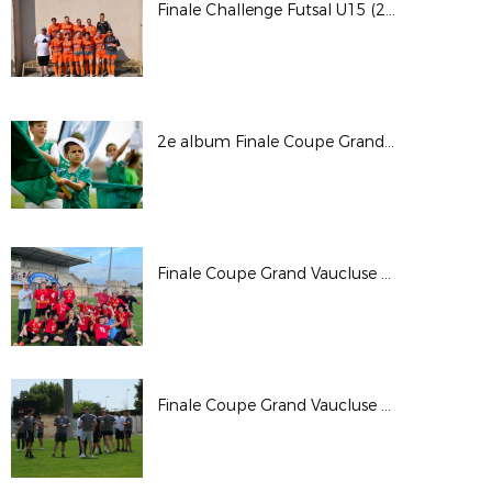
Finale Challenge Futsal U15 (27 mai 2023 - Vaison)
2e album Finale Coupe Grand Vaucluse Séniors (28 mai 2023 - Le Pontet)
Finale Coupe Grand Vaucluse Jeunes (27 mai 2023 - Le Pontet)
Finale Coupe Grand Vaucluse Séniors : Esp. Sorguaise vs AC Vedène-Le Pontet (28 mai 2023 - Le Pontet)