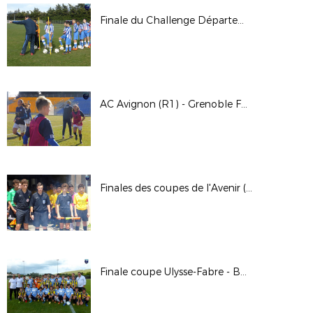
Finale du Challenge Départemental U13 2019 - St Etienne du Grès
AC Avignon (R1) - Grenoble Foot 38 (D2) / 8e de finale de la CDF Féminine
Finales des coupes de l'Avenir (U15 ; U17 ; U19)
Finale coupe Ulysse-Fabre - BC Isle (D1) / US Autre Provence (D2)